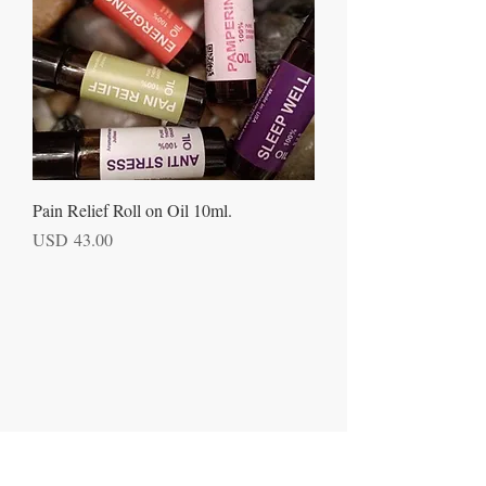
Pain Relief Roll on Oil 10ml.
Precio
USD 43.00
Apartado postal 621813
Orlando, FL 32862
​CONTÁCTENOS
305-336-6763
aromaterapiajulissa@g