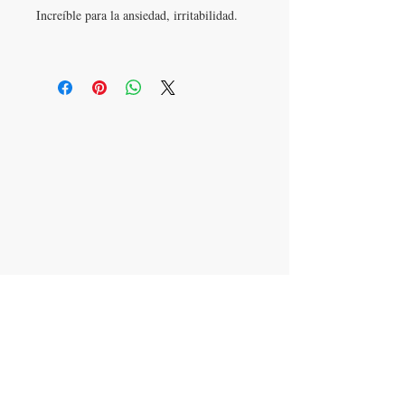
Increíble para la ansiedad, irritabilidad.
Apartado postal 621813
Orlando, FL 32862
​CONTÁCTENOS
305-336-6763
aromaterapiajulissa@g
mail.com